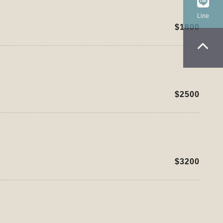
Line
Line
$1800
回
$2500
$3200