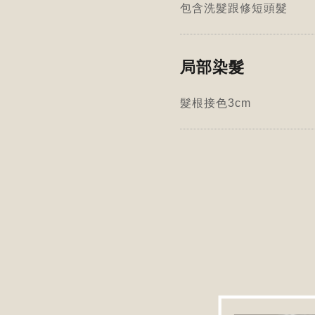
包含洗髮跟修短頭髮
局部染髮
髮根接色3cm